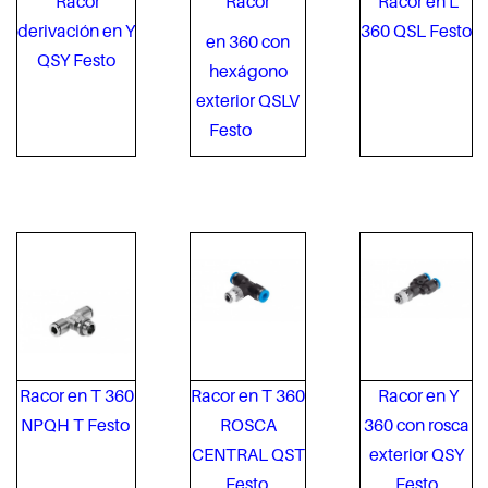
Racor
Racor
Racor en L
derivación en Y
360 QSL Festo
en 360 con
QSY Festo
hexágono
exterior QSLV
Festo
Racor en T 360
Racor en T 360
Racor en Y
NPQH T Festo
ROSCA
360 con rosca
CENTRAL QST
exterior QSY
Festo
Festo