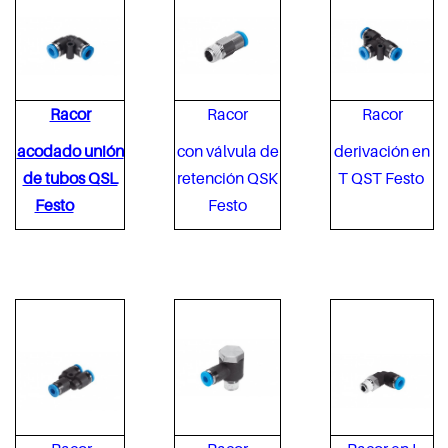
Racor
Racor
Racor
acodado unión
con válvula de
derivación en
de tubos QSL
retención QSK
T QST Festo
Festo
Festo